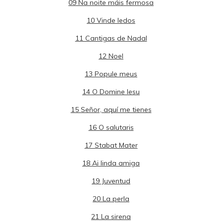
09 Na noite máis fermosa
10 Vinde ledos
11 Cantigas de Nadal
12 Noel
13 Popule meus
14 O Domine Iesu
15 Señor, aquí me tienes
16 O salutaris
17 Stabat Mater
18 Ai linda amiga
19 Juventud
20 La perla
21 La sirena