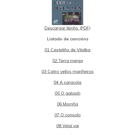
Descargar libriño (PDF)
Listado de cancións
01 Casteliño de Vilalba
02 Terra meiga
03 Catro vellos mariñeiros
04 A caracola
05 O galopín
06 Morriña
07 O consolo
08 Velaí vai