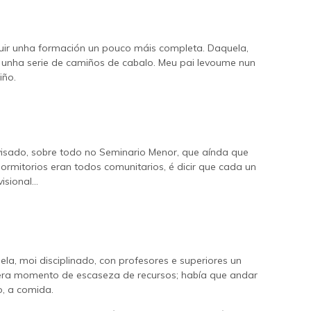
guir unha formación un pouco máis completa. Daquela,
r unha serie de camiños de cabalo. Meu pai levoume nun
iño.
visado, sobre todo no Seminario Menor, que aínda que
rmitorios eran todos comunitarios, é dicir que cada un
sional...
, moi disciplinado, con profesores e superiores un
 era momento de escaseza de recursos; había que andar
, a comida.