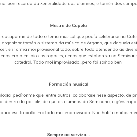
 moi bon recordo da xeneralidade dos alumnos, e tamén dos compa
Mestre de Capela
eocuparme de todo o tema musical que podía celebrarse na Cate
r… organizar tamén o sistema da música de órgano, que daquela es
facer, en forma moi provisional todo, sobre todo atendendo as dive
 menos era o ensaio cos rapaces, nenos que estaban xa no Seminari
catedral. Todo moi improvisado…pero foi saíndo ben.
Formación musical
loxía, pedíronme que, entre outros, colaborase nese aspecto, de p
 dentro do posible, de que os alumnos do Seminario, algúns rapaciñ
ara ese traballo. Foi todo moi improvisado. Non había moitos me
Sempre ao servizo...