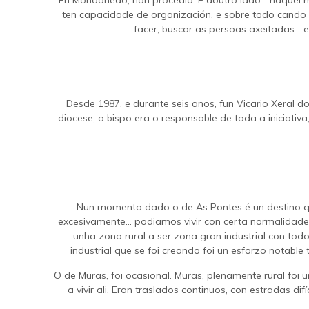
En Mondoñedo, non procedía. E doutro lado… naquel m
ten capacidade de organización, e sobre todo cando u
facer, buscar as persoas axeitadas… e
Desde 1987, e durante seis anos, fun Vicario Xeral 
diocese, o bispo era o responsable de toda a iniciativ
Nun momento dado o de As Pontes é un destino que 
excesivamente… podiamos vivir con certa normalidade,
unha zona rural a ser zona gran industrial con todo
industrial que se foi creando foi un esforzo notable
O de Muras, foi ocasional. Muras, plenamente rural foi 
a vivir ali. Eran traslados continuos, con estradas dif