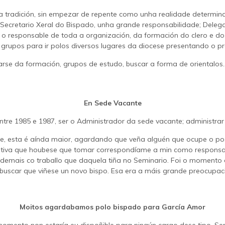
 tradición, sin empezar de repente como unha realidade determina
r Secretario Xeral do Bispado, unha grande responsabilidade; Del
 o responsable de toda a organización, da formación do clero e do
grupos para ir polos diversos lugares da diocese presentando o 
se da formación, grupos de estudo, buscar a forma de orientalos..
En Sede Vacante
tre 1985 e 1987, ser o Administrador da sede vacante; administra
, esta é aínda maior, agardando que veña alguén que ocupe o posto
ciativa que houbese que tomar correspondíame a min como responsa
ademais co traballo que daquela tiña no Seminario. Foi o momento 
buscar que viñese un novo bispo. Esa era a máis grande preocupac
Moitos agardabamos polo bispado para García Amor