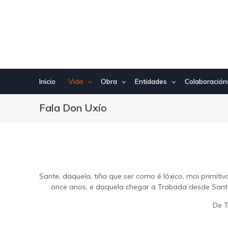
Ir
o
contido
principal
Inicio
Vida
Obra
Entidades
Colaboración
Fala Don Uxío
Sante, daquela, tiña que ser como é lóxico, moi primi
once anos, e daquela chegar a Trabada desde Sante
De T