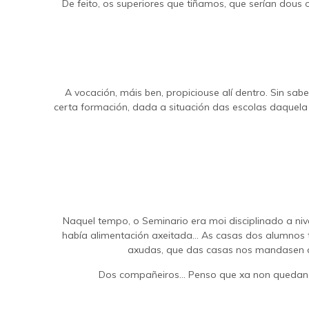
De feito, os superiores que tiñamos, que serían dous
A vocación, máis ben, propiciouse alí dentro. Sin sa
certa formación, dada a situación das escolas daquela 
Naquel tempo, o Seminario era moi disciplinado a niv
había alimentación axeitada… As casas dos alumnos t
axudas, que das casas nos mandasen a
Dos compañeiros… Penso que xa non quedan co