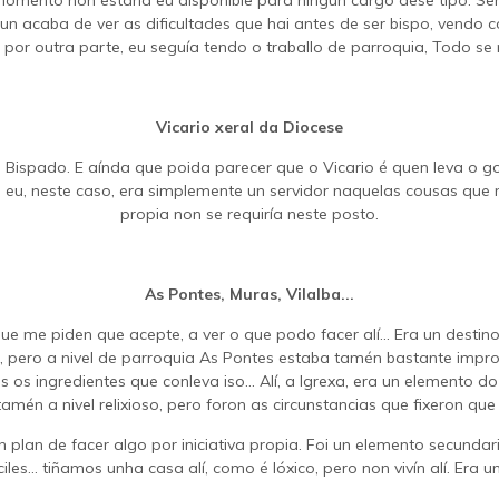
omento non estaría eu dispoñible para ningún cargo dese tipo. Ser
n acaba de ver as dificultades que hai antes de ser bispo, vendo
 por outra parte, eu seguía tendo o traballo de parroquia, Todo se
Vicario xeral da Diocese
do Bispado. E aínda que poida parecer que o Vicario é quen leva o g
a; eu, neste caso, era simplemente un servidor naquelas cousas que
propia non se requiría neste posto.
As Pontes, Muras, Vilalba...
me piden que acepte, a ver o que podo facer alí... Era un destino
 pero a nivel de parroquia As Pontes estaba tamén bastante impro
s os ingredientes que conleva iso… Alí, a Igrexa, era un elemento d
 tamén a nivel relixioso, pero foron as circunstancias que fixeron qu
un plan de facer algo por iniciativa propia. Foi un elemento secunda
íciles… tiñamos unha casa alí, como é lóxico, pero non vivín alí. Era 