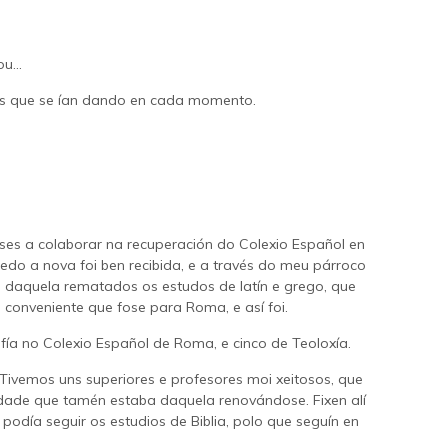
u...
ades que se ían dando en cada momento.
ses a colaborar na recuperación do Colexio Español en
do a nova foi ben recibida, e a través do meu párroco
a daquela rematados os estudos de latín e grego, que
conveniente que fose para Roma, e así foi.
fía no Colexio Español de Roma, e cinco de Teoloxía.
Tivemos uns superiores e profesores moi xeitosos, que
sidade que tamén estaba daquela renovándose. Fixen alí
odía seguir os estudios de Biblia, polo que seguín en