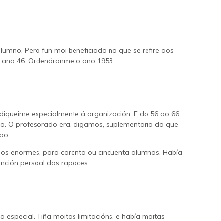
lumno. Pero fun moi beneficiado no que se refire aos
no ano 46. Ordenáronme o ano 1953.
ediqueime especialmente á organización. E do 56 ao 66
allo. O profesorado era, digamos, suplementario do que
mpo…
rios enormes, para corenta ou cincuenta alumnos. Había
ención persoal dos rapaces.
especial. Tiña moitas limitacións, e había moitas