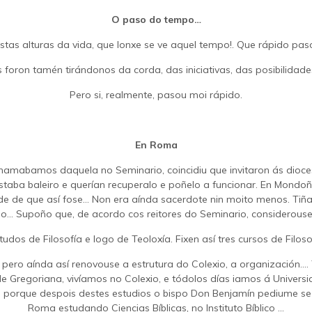
O paso do tempo…
stas alturas da vida, que lonxe se ve aquel tempo!. Que rápido paso
 foron tamén tirándonos da corda, das iniciativas, das posibilid
Pero si, realmente, pasou moi rápido.
En Roma
chamabamos daquela no Seminario, coincidiu que invitaron ás dioce
aba baleiro e querían recuperalo e poñelo a funcionar. En Mondoñe
ade de que así fose… Non era aínda sacerdote nin moito menos. Tiñ
o… Supoño que, de acordo cos reitores do Seminario, considerouse 
os de Filosofía e logo de Teoloxía. Fixen así tres cursos de Filoso
ero aínda así renovouse a estrutura do Colexio, a organización…. 
e Gregoriana, vivíamos no Colexio, e tódolos días iamos á Univer
… porque despois destes estudios o bispo Don Benjamín pediume se p
Roma estudando Ciencias Bíblicas, no Instituto Bíblico …