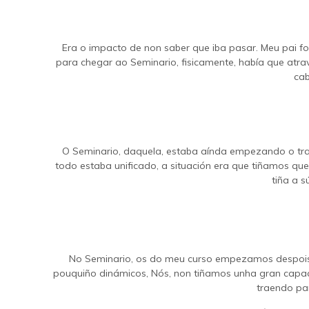
Era o impacto de non saber que iba pasar. Meu pai f
para chegar ao Seminario, fisicamente, había que atra
cab
O Seminario, daquela, estaba aínda empezando o trab
todo estaba unificado, a situación era que tiñamos qu
tiña a s
No Seminario, os do meu curso empezamos despois d
pouquiño dinámicos, Nós, non tiñamos unha gran capac
traendo pa