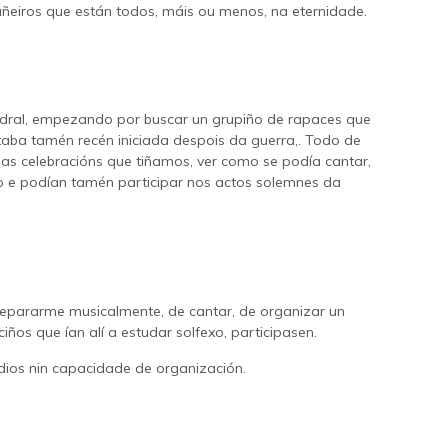
ñeiros que están todos, máis ou menos, na eternidade.
dral, empezando por buscar un grupiño de rapaces que
taba tamén recén iniciada despois da guerra,. Todo de
rsas celebracións que tiñamos, ver como se podía cantar,
o e podían tamén participar nos actos solemnes da
repararme musicalmente, de cantar, de organizar un
os que ían alí a estudar solfexo, participasen.
dios nin capacidade de organización.