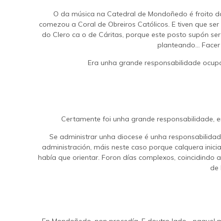
O da música na Catedral de Mondoñedo é froito da
comezou a Coral de Obreiros Católicos. E tiven que se
do Clero ca o de Cáritas, porque este posto supón ser
planteando… Facer 
Era unha grande responsabilidade ocupar
Certamente foi unha grande responsabilidade, en
Se administrar unha diocese é unha responsabilidade
administración, máis neste caso porque calquera ini
había que orientar. Foron días complexos, coincidindo 
de 