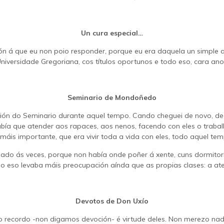
Un cura especial…
ón á que eu non poio responder, porque eu era daquela un simple a
Universidade Gregoriana, cos títulos oportunos e todo eso, cara a
Seminario de Mondoñedo
olución do Seminario durante aquel tempo. Cando cheguei de novo, d
había que atender aos rapaces, aos nenos, facendo con eles o trab
 máis importante, que era vivir toda a vida con eles, todo aquel te
isado ás veces, porque non había onde poñer á xente, cuns dormito
todo eso levaba máis preocupación aínda que as propias clases: a at
Devotos de Don Uxío
recordo -non digamos devoción- é virtude deles. Non merezo nada 