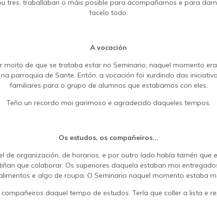
 ou tres, traballaban o máis posible para acompañarnos e para dar
facelo todo.
A vocación
ber moito de que se trataba estar no Seminario, naquel momento era
na parroquia de Sante. Entón, a vocación foi xurdindo das iniciativ
familiares para o grupo de alumnos que estabamos con eles.
Teño un recordo moi garimoso e agradecido daqueles tempos.
Os estudos, os compañeiros...
el de organización, de horarios, e por outro lado había tamén que e
iñan que colaborar. Os superiores daquela estaban moi entregado
limentos e algo de roupa. O Seminario naquel momento estaba moi
mpañeiros daquel tempo de estudos. Tería que coller a lista e r