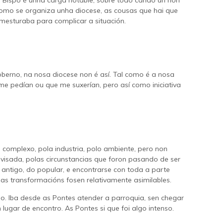
 Bispo é unha carga notable, sobre todo cando un non
 como se organiza unha diocese, as cousas que hai que
 mesturaba para complicar a situación.
oberno, na nosa diocese non é así. Tal como é a nosa
 me pedían ou que me suxerían, pero así como iniciativa
 complexo, pola industria, polo ambiente, pero non
visada, polas circunstancias que foron pasando de ser
o antigo, do popular, e encontrarse con toda a parte
e as transformacións fosen relativamente asimilables.
rio. Iba desde as Pontes atender a parroquia, sen chegar
un lugar de encontro. As Pontes si que foi algo intenso.