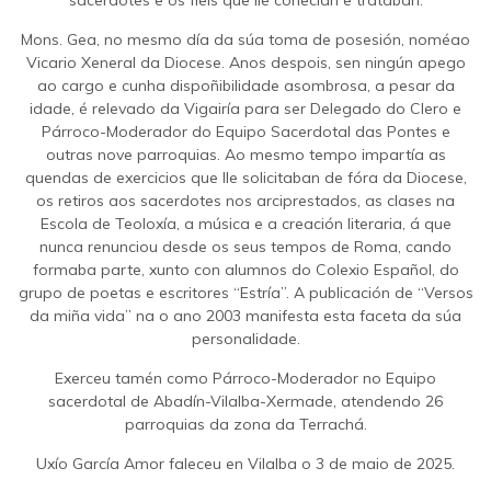
sacerdotes e os fieis que lle coñecían e trataban.
Mons. Gea, no mesmo día da súa toma de posesión, noméao
Vicario Xeneral da Diocese. Anos despois, sen ningún apego
ao cargo e cunha dispoñibilidade asombrosa, a pesar da
idade, é relevado da Vigairía para ser Delegado do Clero e
Párroco-Moderador do Equipo Sacerdotal das Pontes e
outras nove parroquias. Ao mesmo tempo impartía as
quendas de exercicios que lle solicitaban de fóra da Diocese,
os retiros aos sacerdotes nos arciprestados, as clases na
Escola de Teoloxía, a música e a creación literaria, á que
nunca renunciou desde os seus tempos de Roma, cando
formaba parte, xunto con alumnos do Colexio Español, do
grupo de poetas e escritores “Estría”. A publicación de “Versos
da miña vida” na o ano 2003 manifesta esta faceta da súa
personalidade.
Exerceu tamén como Párroco-Moderador no Equipo
sacerdotal de Abadín-Vilalba-Xermade, atendendo 26
parroquias da zona da Terrachá.
Uxío García Amor faleceu en Vilalba o 3 de maio de 2025.