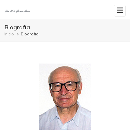
Ir
o
contido
principal
Biografía
Breadcrumb
Inicio
Biografía