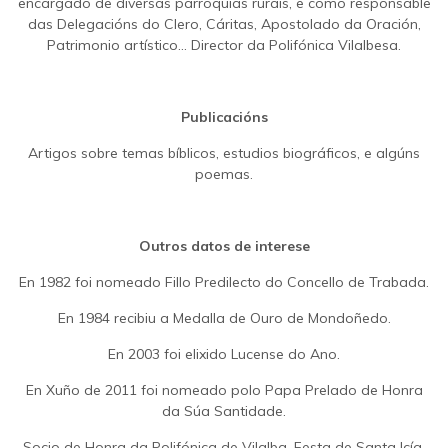
encargado de diversas parroquias rurais, e como responsable
das Delegacións do Clero, Cáritas, Apostolado da Oración,
Patrimonio artístico... Director da Polifónica Vilalbesa.
Publicacións
Artigos sobre temas bíblicos, estudios biográficos, e algúns
poemas.
Outros datos de interese
En 1982 foi nomeado Fillo Predilecto do Concello de Trabada.
En 1984 recibiu a Medalla de Ouro de Mondoñedo.
En 2003 foi elixido Lucense do Ano.
En Xuño de 2011 foi nomeado polo Papa Prelado de Honra
da Súa Santidade.
Socio de Honra da Polifónica de Vilalba. Festa de Santa Icía,