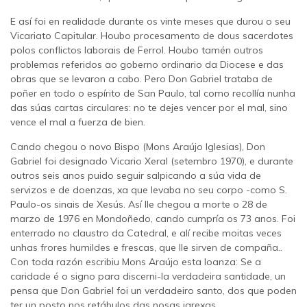
E así foi en realidade durante os vinte meses que durou o seu
Vicariato Capitular. Houbo procesamento de dous sacerdotes
polos conflictos laborais de Ferrol. Houbo tamén outros
problemas referidos ao goberno ordinario da Diocese e das
obras que se levaron a cabo. Pero Don Gabriel trataba de
poñer en todo o espírito de San Paulo, tal como recollía nunha
das súas cartas circulares: no te dejes vencer por el mal, sino
vence el mal a fuerza de bien.
Cando chegou o novo Bispo (Mons Araújo Iglesias), Don
Gabriel foi designado Vicario Xeral (setembro 1970), e durante
outros seis anos puido seguir salpicando a súa vida de
servizos e de doenzas, xa que levaba no seu corpo -como S.
Paulo-os sinais de Xesús. Así lle chegou a morte o 28 de
marzo de 1976 en Mondoñedo, cando cumpría os 73 anos. Foi
enterrado no claustro da Catedral, e alí recibe moitas veces
unhas frores humildes e frescas, que lle sirven de compaña..
Con toda razón escribiu Mons Araújo esta loanza: Se a
caridade é o signo para discerni-la verdadeira santidade, un
pensa que Don Gabriel foi un verdadeiro santo, dos que poden
ter un posto nos retábulos das nosas igrexas.