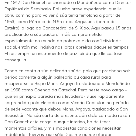
En 1947 Don Gabriel foi chamado a Mondoñedo como Director
Espititual do Seminario. Foi unha breve experiencia, que lle
abriu camiño para volver á súa terra ferrolana a partir de
1953, como Párroco de N.Sra. das Angustias (barrio de
Esteiro), o logo da Concatedral de S. Xiao. Aquí pasou 15 anos
practicando a súa pastoral máís comprometida,
especialmente no mundo da pobreza e da conflictividade
social, entón moi incisiva nas loitas obreiras daqueles tempos.
El foi sempre un instrumento de paz, aínda que lle costase
conseguila.
Tendo en conta a súa delicada saúde, polo que precisaba sair
periodicamente a algún balneario ou casa rural para
recuperarse, o Bispo Mons. Argaya trasladouno a Mondoñedo
en 1968 como Cóengo da Catedral. Pero neste novo cargo -
que en principio parecía máis levadeiro- viuse rapidamente
sorprendido pola elección como Vicario Capitular, no período
de sede vacante que deixou Mons. Argaya, trasladado a San
Sebastián. Na súa carta de presentación dicía con toda razón
Don Gabriel: este cargo, aunque interino, ha de tener
momentos difíciles, y mis modestas condiciones necesitan
redobladas fuerzas, que sólo Dios me puede otorgar.