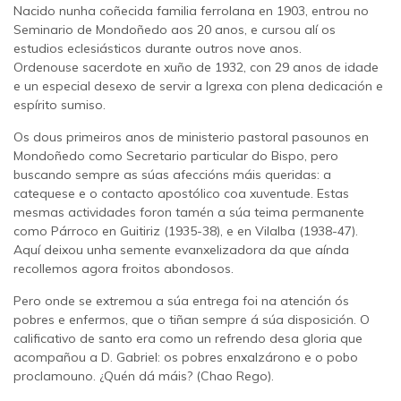
Nacido nunha coñecida familia ferrolana en 1903, entrou no
Seminario de Mondoñedo aos 20 anos, e cursou alí os
estudios eclesiásticos durante outros nove anos.
Ordenouse sacerdote en xuño de 1932, con 29 anos de idade
e un especial desexo de servir a Igrexa con plena dedicación e
espírito sumiso.
Os dous primeiros anos de ministerio pastoral pasounos en
Mondoñedo como Secretario particular do Bispo, pero
buscando sempre as súas afeccións máis queridas: a
catequese e o contacto apostólico coa xuventude. Estas
mesmas actividades foron tamén a súa teima permanente
como Párroco en Guitiriz (1935-38), e en Vilalba (1938-47).
Aquí deixou unha semente evanxelizadora da que aínda
recollemos agora froitos abondosos.
Pero onde se extremou a súa entrega foi na atención ós
pobres e enfermos, que o tiñan sempre á súa disposición. O
calificativo de santo era como un refrendo desa gloria que
acompañou a D. Gabriel: os pobres enxalzárono e o pobo
proclamouno. ¿Quén dá máis? (Chao Rego).