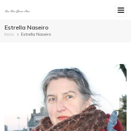
Ir
o
contido
principal
Estrella Naseiro
Breadcrumb
Inicio
Estrella Naseiro