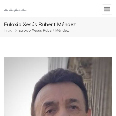
Ir
o
contido
principal
Euloxio Xesús Rubert Méndez
Breadcrumb
Inicio
Euloxio Xesús Rubert Méndez