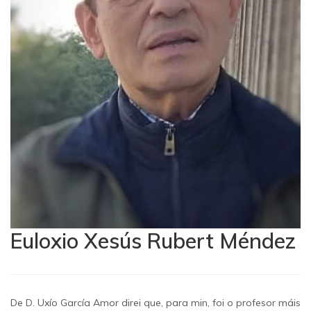
Euloxio Xesús Rubert Méndez
De D. Uxío García Amor direi que, para min, foi o profesor máis