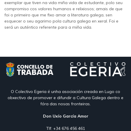
exemplar que tiven na vida miña vida de estudante, polo seu
compromiso cos valores humanos e relixiosos; amais de que
foi o primeiro que me fixo amar a literatura galega, sen
esquecer o seu agarimo pola cultura galega en xeral. Foi e
será un auténtico referente para a miña vida.
O Colectivo Egeria é unha asociación creada en Lugo co
obxectivo de promover e difundir a Cultura Galega dentro e
fóra das nosas fronteiras.
Don Uxío García Amor
Tlf: +34 676 456 461