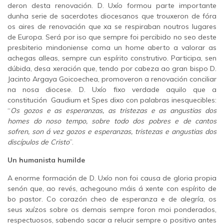
deron desta renovación. D. Uxío formou parte importante
dunha serie de sacerdotes diocesanos que trouxeron de fóra
os aires de renovación que xa se respiraban noutros lugares
de Europa. Será por iso que sempre foi percibido no seo deste
presbiterio mindoniense coma un home aberto a valorar as
achegas alleas, sempre cun espírito construtivo. Participa, sen
dúbida, desa xeración que, tendo por cabeza ao gran bispo D.
Jacinto Argaya Goicoechea, promoveron a renovación conciliar
na nosa diocese. D. Uxío fixo verdade aquilo que a
constitución Gaudium et Spes dixo con palabras inesquecibles:
“
Os gozos e as esperanzas, as tristezas e as angustias dos
homes do noso tempo, sobre todo dos pobres e de cantos
sofren, son á vez gozos e esperanzas, tristezas e angustias dos
discípulos de Cristo
”.
Un humanista humilde
A enorme formación de D. Uxío non foi causa de gloria propia
senón que, ao revés, achegouno máis á xente con espírito de
bo pastor. Co corazón cheo de esperanza e de alegría, os
seus xuízos sobre os demais sempre foron moi ponderados,
respectuosos, sabendo sacar a relucir sempre o positivo antes