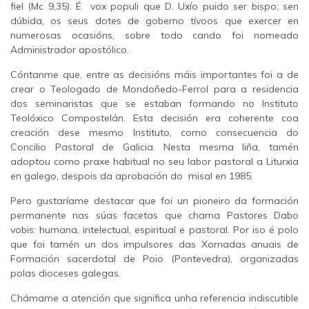
fiel (Mc 9,35). É vox populi que D. Uxío puido ser bispo; sen
dúbida, os seus dotes de goberno tívoos que exercer en
numerosas ocasións, sobre todo cando foi nomeado
Administrador apostólico.
Cóntanme que, entre as decisións máis importantes foi a de
crear o Teologado de Mondoñedo-Ferrol para a residencia
dos seminaristas que se estaban formando no Instituto
Teolóxico Compostelán. Esta decisión era coherente coa
creación dese mesmo Instituto, como consecuencia do
Concilio Pastoral de Galicia. Nesta mesma liña, tamén
adoptou como praxe habitual no seu labor pastoral a Liturxia
en galego, despois da aprobación do misal en 1985.
Pero gustaríame destacar que foi un pioneiro da formación
permanente nas súas facetas que chama Pastores Dabo
vobis: humana, intelectual, espiritual e pastoral. Por iso é polo
que foi tamén un dos impulsores das Xornadas anuais de
Formación sacerdotal de Poio (Pontevedra), organizadas
polas dioceses galegas.
Chámame a atención que significa unha referencia indiscutible