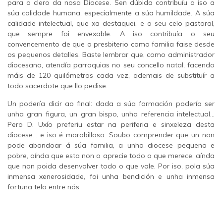
para o clero da nosa Diocese. Sen dúbida contribuíu a iso a
súa calidade humana, especialmente a súa humildade. A súa
calidade intelectual, que xa destaquei, e o seu celo pastoral,
que sempre foi envexable. A iso contribuía o seu
convencemento de que o presbiterio como familia faise desde
os pequenos detalles. Baste lembrar que, como administrador
diocesano, atendía parroquias no seu concello natal, facendo
máis de 120 quilómetros cada vez, ademais de substituír a
todo sacerdote que llo pedise.
Un podería dicir ao final: dada a súa formación podería ser
unha gran figura, un gran bispo, unha referencia intelectual…
Pero D. Uxío preferiu estar na periferia e sinxeleza desta
diocese… e iso é marabilloso. Soubo comprender que un non
pode abandoar á súa familia, a unha diocese pequena e
pobre, aínda que esta non o aprecie todo o que merece, aínda
que non poida desenvolver todo o que vale. Por iso, pola súa
inmensa xenerosidade, foi unha bendición e unha inmensa
fortuna telo entre nós.