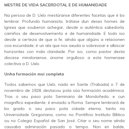
MESTRE DE VIDA SACERDOTAL E DE HUMANIDADE
Na persoa de D. Uxío mestúranse diferentes facetas que é bo
lembrar. Profundo humanista, trátase dun deses homes de
Igrexa que souberon achegar, desde a auténtica sabedoría,
camiños de desenvolvemento e de humanidade. E todo iso
desde a certeza de que a fe, aínda que algúns a relacionen
coa escuridade, é un ala que nos axuda a sobrevoar e albiscar
horizontes con máis claridade. Por iso, como pastor desta
diocese mindoniense, únome orgulloso a esta homenaxe
colectiva a D. Uxío.
Unha formación moi completa
Todos sabemos que Uxío, nado en Sante (Trabada) o 7 de
novembro de 1928, destacou pola súa formación académica.
Tras o seu paso polo Seminario de Mondoñedo, e cun
magnífico expediente, é enviado a Roma. Sempre lembrará de
bo grado o seu paso pola cidade eterna, tanto na
Universidade Gregoriana, como no Pontificio Instituto Bíblico
ou no Colegio Español de San José. Citar o seu nome aínda
causaba admiración pasado o tempo. Non en balde,