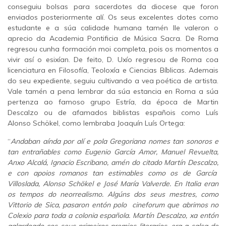
conseguiu bolsas para sacerdotes da diocese que foron
enviados posteriormente alí. Os seus excelentes dotes como
estudante e a súa calidade humana tamén lle valeron o
aprecio da Academia Pontificia de Música Sacra. De Roma
regresou cunha formación moi completa, pois os momentos a
vivir así o esixían. De feito, D. Uxío regresou de Roma coa
licenciatura en Filosofía, Teoloxía e Ciencias Bíblicas. Ademais
do seu expediente, seguiu cultivando a vea poética de artista.
Vale tamén a pena lembrar da súa estancia en Roma a súa
pertenza ao famoso grupo Estría, da época de Martin
Descalzo ou de afamados biblistas españois como Luís
Alonso Schökel, como lembraba Joaquín Luís Ortega:
“
Andaban aínda por alí e pola Gregoriana nomes tan sonoros e
tan entrañables como Eugenio García Amor, Manuel Revuelta,
Anxo Alcalá, Ignacio Escribano, amén do citado Martín Descalzo,
e con apoios romanos tan estimables como os de García
Villoslada, Alonso Schökel e José María Valverde. En Italia eran
os tempos do neorrealismo. Algúns dos seus mestres, como
Vittorio de Sica, pasaron entón polo cineforum que abrimos no
Colexio para toda a colonia española. Martín Descalzo, xa entón
galardoado cos seus primeiros premios literarios, era a salsa de