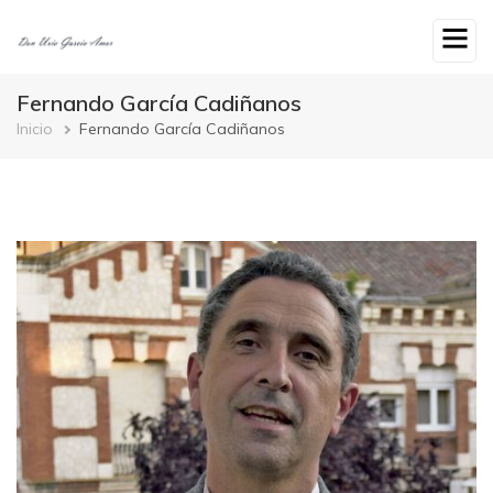
Ir
o
contido
principal
Fernando García Cadiñanos
Breadcrumb
Inicio
Fernando García Cadiñanos