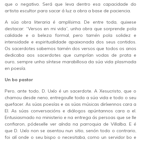
que o negativo. Será que leva dentro esa capacidade do
artista escultor para sacar á luz a obra a base de paciencia.
A súa obra literaria é amplísima. De entre toda, quixese
destacar: “Versos en mi vida”, unha obra que sorprende pola
calidade e a beleza formal, pero tamén pola solidez e
intensidade e espiritualidade apaixonada dos seus contidos.
Os sacerdotes sabemos tamén dos versos que todos os anos
dedicaba aos sacerdotes que cumprían vodas de prata e
ouro, sempre unha síntese marabillosa da súa vida plasmada
en poesía.
Un bo pastor
Pero, ante todo, D. Uxío é un sacerdote. A Xesucristo, que o
chamou desde neno, entregoulle toda a súa vida e todo o seu
quefacer. As súas poesías e as súas músicas diríxennos cara a
El. As súas conversacións e diálogos apúntannos cara a el.
Entusiasmado no ministerio e na entrega ás persoas que se lle
confiaron, pódeselle ver aínda na parroquia de Villalba. E é
que D. Uxío non se asentou nun sitio, senón todo o contrario,
foi alí onde o seu bispo o necesitaba, como un servidor bo e