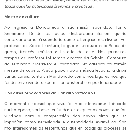
todas aquelas actividades literarias e creativas
”.
Mestre de cultura
Ao regreso a Mondoñedo a súa misión sacerdotal foi o
Seminario. Desde as aulas desbordaría ilusión: quería
contaxiar o amor á sabedoría que el albergaba e cultivaba. Foi
profesor de Sacra Escritura, Lingua e literatura españolas, de
grego, francés, música e historia da arte. Nos primeiros
tempos de profesor foi tamén director da Schola Cantorum
do seminario, vicerreitor e formador. Na catedral foi tamén
mestre de capela. A súa paixón pola música levouno a dirixir
varias corais, tanto en Mondoñedo como nos lugares nos que
foi desenvolvendo a súa misión pastoral con posterioridade.
Cos aires renovadores do Concilio Vaticano II
O momento eclesial que viviu foi moi interesante. Educado
nunha época, sóubose enfundar os esquemas novos que ían
xurdindo para a comprensión dos novos aires que se
impoñían como necesidade e autenticidade evanxélica. Son
moi interesantes os testemuños que en todas as dioceses se