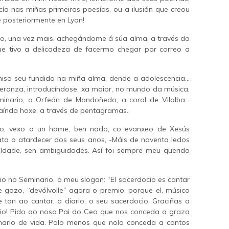
cía nas miñas primeiras poesías, ou a ilusión que creou
 posteriormente en Lyon!
talo, una vez mais, achegándome á súa alma, a través do
que tivo a delicadeza de facermo chegar por correo a
miso seu fundido na miña alma, dende a adolescencia…
eranza, introducíndose, xa maior, no mundo da música,
minario, o Orfeón de Mondoñedo, a coral de Vilalba…
índa hoxe, a través de pentagramas.
dino, vexo a un home, ben nado, co evanxeo de Xesús
ata o atardecer dos seus anos, -Máis de noventa ledos
mildade, sen ambigüidades. Así foi sempre meu querido
ario no Seminario, o meu slogan: “El sacerdocio es cantar
de gozo, “devólvolle” agora o premio, porque el, músico
 ton ao cantar, a diario, o seu sacerdocio. Graciñas a
uño! Pido ao noso Pai do Ceo que nos conceda a graza
nario de vida. Polo menos que nolo conceda a cantos