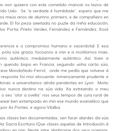
is non quixera con este cometido mancar os lazos de
rido Uxío. Se “a verdade é humildade”, espero que me
os meus anos de alumno, primeiro, e de compañeiro en
arde. El foi peza axeitada no puzle da miña educación,
los Porta, Prieto Verdes, Fernández e Fernández, Xosé
erencia e o compromiso humano e sacerdotal. E esa
, pola súa graza, tocounos a min e a moitísimos mais.
o auténtico, medularmente auténtico. Así, tiven a
 querido bispo en Francia, seguindo unha carta súa,
ocese Mondoñedo-Ferrol, onde me pedía que volvese á
a resposta foi moi elocuente: inmensamente prudente e
rais e universitarios aínda pendentes en Lyon. Moito
tivo nunca destino na súa vida. Xa estreando o meu
o o seu “olor a ovella” nos seus tempos de cura rural de
deixar ben estampado en min ese mundo evanxélico que
por As Pontes, e agora Vilalba.
as clases ben documentadas, sen facer alardes da súa
la Sacra Escritura (Que clases aquelas de Introdución á
, arribou en min. Neste intre, lémbrome dos seus poemas,