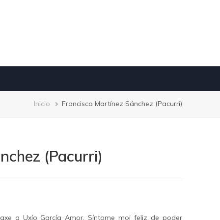
Breadcrumb
Inicio
Francisco Martínez Sánchez (Pacurri)
nchez (Pacurri)
xe a Uxío García Amor. Síntome moi feliz de poder