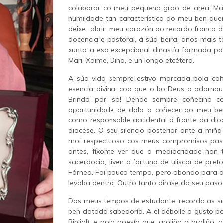
colaborar co meu pequeno grao de area. Ma
humildade tan característica do meu ben que
deixe abrir meu corazón ao recordo franco d
docencia e pastoral, á súa beira, anos mais t
xunto a esa excepcional dinastía formada po
Mari, Xaime, Dino, e un longo etcétera.
A súa vida sempre estivo marcada pola coh
esencia divina, coa que o bo Deus o adornou
Brindo por iso! Dende sempre coñecino com
oportunidade de dalo a coñecer ao meu ben
como responsable accidental á fronte da di
diocese. O seu silencio posterior ante a miñ
moi respectuoso cos meus compromisos pasto
antes, fíxome ver que a mediocridade non 
sacerdocio, tiven a fortuna de uliscar de pret
Fórnea. Foi pouco tempo, pero abondo para 
levaba dentro. Outro tanto dirase do seu paso 
Dos meus tempos de estudante, recordo as sú
ben dotada sabedoría. A el débolle o gusto po
Biblia!), e pola poesía que, groliño a groliño