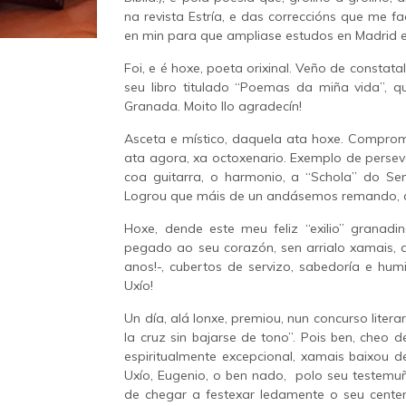
na revista Estría, e das correccións que me fa
en min para que ampliase estudos en Madrid e
Foi, e é hoxe, poeta orixinal. Veño de consta
seu libro titulado “Poemas da miña vida”, 
Granada. Moito llo agradecín!
Asceta e místico, daquela ata hoxe. Compro
ata agora, xa octoxenario. Exemplo de persev
coa guitarra, o harmonio, a “Schola” do Se
Logrou que máis de un andásemos remando, a
Hoxe, dende este meu feliz “exilio” grana
pegado ao seu corazón, sen arrialo xamais, 
anos!-, cubertos de servizo, sabedoría e hu
Uxío!
Un día, alá lonxe, premiou, nun concurso liter
la cruz sin bajarse de tono”. Pois ben, cheo 
espiritualmente excepcional, xamais baixou de
Uxío, Eugenio, o ben nado, polo seu testem
de chegar a festexar ledamente o seu cente