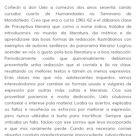
Coñecín a don Uxío a comezos dos anos sesenta, cando
cursaba cuarto de Humanidades no Seminario de
Mondoñedo. Creo que era o curso 1961-62 e el dábanos clase
de Preceptiva literaria que, como o nome indica, trataba de
introducirnos no mundo da literatura, da métrica e do
aprendizaxe das boas formas de redacción. Ilustrábanos con
exemplos de autores senlleiros do panorama literario. Logrou
acender en nós o gusto pola boa literatura e a boa redacción.
Periodicamente -coido que quincenalmente- debíamos
presentarlle unha redacción que el corrixía e lía na clase,
resaltando os mellores textos e tamén os menos expresivos.
Eran clases nas que nós, adolescentes inquedos, iamos
interesándonos por cambiar as formas usuais e vulgares de
expresión por outras máis cultas e literarias. Coa súa
proverbial paciencia e moita dedicación, Uxío sóubonos
contaxiar o interese pola materia. Loaba os acertos, explicaba
os fallos e recoñecía os esforzos por mellorar a expresión,
pero nunca utilizaba a burla para mortificar. Sempre que
criticaba un fallo, facíao con ese sorriso que leva incorporado
e que moi raramente perde. Cando era necesario corrixir
algunha conduta manifestamente improcedente, ruborizábase