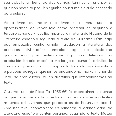
seu traballo en beneficio dos demais, tan rica en si e por si,
que non necesita posuír ningunha cousa máis alá do necesario
para subsistir.
Aínda tiven, ou mellor dito, tivemos -o meu curso-, a
oportunidade de volver telo como profesor en segundo e
terceiro curso de Filosofía. Impartía a materia de Historia de la
Literatura española seguindo o texto de Guillermo Díaz-Plaja
que empezaba cunha ampla introdución á literatura das
primeiras civilizacións, entraba logo no clasicismo
grecorromano para estenderse logo con detención na
produción literaria española. Ao longo do curso ía debullando
Uxío as etapas da literatura española, facendo as súas sabias
e persoais achegas, que iamos anotando na marxe inferior do
libro -se eran curtas- ou en cuartillas que intercalabamos no
texto.
O último curso de Filosofía (1965-66) foi especialmente intenso
porque, ademais de ter que facer fronte ás correspondentes
materias del, tivemos que preparar as do Preuniversitario. E
Uxío non tivo inconveniente en brindarse a darnos clase de
Literatura española contemporánea, seguindo o texto Mateo