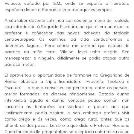
Velasco, editado por S.M., onde se expoñía a literatura
española dende o Romanticismo ata aqueles tempos.
A súa labor docente culminou con nós en primeiro de Teoloxía
coa Introdución á Sagrada Escritura, na que el era un experto
profesor e coñecedor das novas achegas da teoloxía
centroeuropea. Os camiños da vida conducíronnos a
diferentes lugares. Pero cando me dixeron que estaba de
párroco na miña terra, Vilalba, levei unha alegría. Sen
menosprezar a ninguén, dificilmente se podía atopar outro
párroco mellor.
El aproveitou a oportunidade de formarse na Gregoriana de
Roma, obtendo a tripla licenciatura -Filosofía, Teoloxía e
Escritura- , o que o converteu na persoa ou entre as persoas
mellor formadas da diocese mindoniense. Dotado dunha
intelixencia aguda e dunha vontade pouco común, non
sucumbiu ás tentacións da vaidade, a postos aos que
lexitimamente podía aspirar, e sen embargo preferiu vivir
como crego e ás veces, como crego rural, antes que as
alfombras dos pazos. Lembro o que dicía o Profesor Romano
Guardini cando lle preguntaban se aceptaría unha mitra ou un