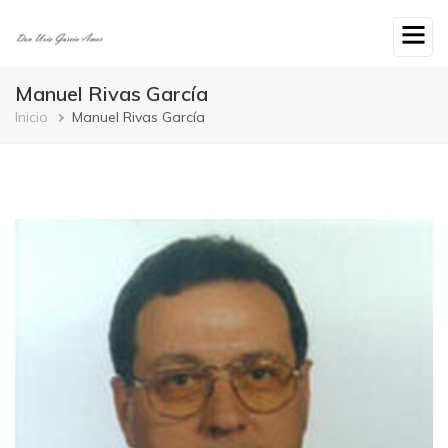
Ir
o
contido
principal
Manuel Rivas García
Breadcrumb
Inicio
Manuel Rivas García