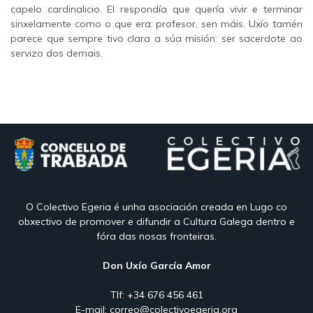
capelo cardinalicio. El respondía que quería vivir e terminar
sinxelamente como o que era: profesor, sen máis. Uxío tamén
parece que sempre tivo clara a súa misión: ser sacerdote ao
servizo dos demais.
O Colectivo Egeria é unha asociación creada en Lugo co
obxectivo de promover e difundir a Cultura Galega dentro e
fóra das nosas fronteiras.
Don Uxío García Amor
Tlf: +34 676 456 461
E-mail:
correo@colectivoegeria.org