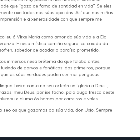
 engade que “goza de fama de santidad en vida”. Se eles
lmente axeitados nas súas opinións. Así que nas miñas
a comprensión e a xenerosidade con que sempre me
scolleu á Virxe María como amor da súa vida e a Ela
eranza. E nesa mística camiña seguro, co caiado da
sofren, sabedor de acadar o paraíso prometido.
tos inmersos nesa brétema da que falaba antes,
fuxindo de parvos e fanáticos; dos primeiros, porque
rque as súas verdades poden ser moi perigosas.
ingua lixeira canta no seu orfeón un “gloria a Deus”,
Grazas, meu Deus, por ise facho, pola auga fresca deste
alumou e aluma ós homes por carreiros e vales.
 seo os que gozamos da súa vida, don Uxío. Sempre