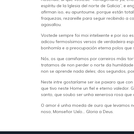
espíritu de la Iglesia del norte de Galicia”, e
afirman iso, eu apuntoume, porque están tota
fraquezas, rezareille para seguir recibindo 
agasallou.
Vostede sempre foi moi intelixente e por iso e
adicou fermosísimos versos de verdadeira esp
bonhomía e a preocupación eterna polos que 
Nós, os que camiñamos por carreiros máis tor
tratamos de non perder o norte da humildade 
non se aprende nada deles; dos segundos, po
Neste intre gostaríame ser ise paxaro que con l
que tivo neste Home un fiel e eterno valedor. 
santo, que soubo ser unha xenerosa rosa que 
O amor é unha moeda de ouro que levamos no
noso, Monseñor Uxío... Gloria a Deus.