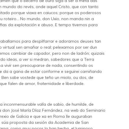
amén que o becerro de ouro siga a ser a meta das
n mundo do revés, onde aquel Cristo, que con tanto
eitado porque viaxa en caiucos; porque os poderosos
u roteiro... No mundo, don Uxio, non manda nin a
fias da explotación e abuso. E tempo tivemos para
Traballamos para despilfarrar e adoramos deuses tan
 virtual sen amañar o real; pelexamos por ser dun
emos cambiar de capador, pero non de ladrón; quizais
o ideas, a ver si medran, sabedores que a Terra
a vivir sen preocuparse de nada, consentindo os
me da a gana de estar conforme e seguirei camiñando
Ben sabe vostede que teño un miolo, ou dos, de
ue falen de amor, fraternidade e liberdade.
úa inconmensurable valía de sabio, de humilde, de
icía don José María Díaz Fernández, na web do Seminario
exio de Galicia e que xa en Roma lle auguraban
a súa proposta da sesión da Academia de San
arna, como muy pocos lo han hecho, el luminoso