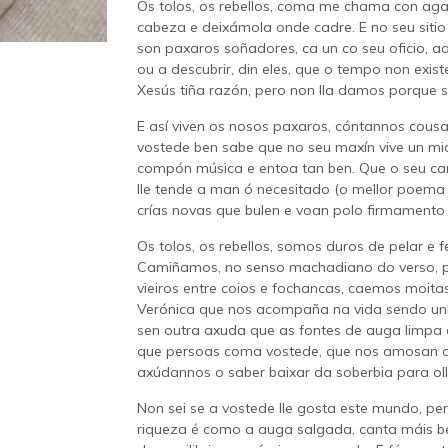
Os tolos, os rebellos, coma me chama con ag
cabeza e deixámola onde cadre. E no seu siti
son paxaros soñadores, ca un co seu oficio, adíc
ou a descubrir, din eles, que o tempo non exi
Xesús tiña razón, pero non lla damos porque 
E así viven os nosos paxaros, cóntannos cousa
vostede ben sabe que no seu maxín vive un mio
compón música e entoa tan ben. Que o seu caró
lle tende a man ó necesitado (o mellor poema d
crías novas que bulen e voan polo firmamento
Os tolos, os rebellos, somos duros de pelar e 
Camiñamos, no senso machadiano do verso, po
vieiros entre coios e fochancas, caemos moit
Verónica que nos acompaña na vida sendo un
sen outra axuda que as fontes de auga limpa 
que persoas coma vostede, que nos amosan o
axúdannos o saber baixar da soberbia para o
Non sei se a vostede lle gosta este mundo, p
riqueza é como a auga salgada, canta máis be