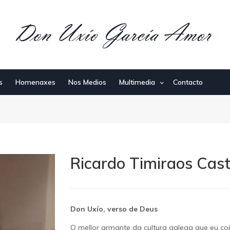
s
Homenaxes
Nos Medios
Multimedia
Contacto
Ricardo Timiraos Cas
Don Uxío, verso de Deus
O mellor armante da cultura galega que eu coñ