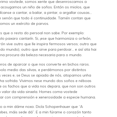
arimo vostede, somos xente que desenroscamos a
o acougamos un niño de soños. Entón os miolos, que
anse a cantar, a bailar, a pintar, a argallar cousas...
ste senón que todo é continuidade. Tamén contan que
somos un exército de parvos.
s que o resto do persoal non sabe. Por exemplo:
lo paxaro cantarín. Si, ¡ese que harmoniza o orfeón,
n vive outro que lle inspira fermosos versos; outro que
o mundo), outro que sirve para perdoar... e así ata hai
 na procura da beleza necesaria para o mundo.
feros de aparcar o que nos converte en bichos raros.
lo medio das silvas, e perdémonos por distintos
as veces e, se Deus se apiada de nós, atopamos unha
ha sofrida. Vivimos nese mundo dos soños e néboas
e os fachos que a vida nos depara, que non son outros
 valor da vida sinxela. Homes coma vostede
llar con comprensión e xenerosidade a especie humana.
ero a min dáme noxo. Dicía Schopenhauer que “A
bes, máis sede dá”. E a min fúrame o corazón tanto