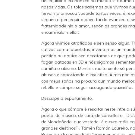
desequilibrio económico no mundo. E fúramo t
nosas vidas. Os tolos sabemos que vivimos nu
fervor no amosou vostede tantas veces, é rex
seguen a perseguir a quen fai do evanxeo o se
fraternidade nin o amor, senón as grandes ma
encamiñalo mellor.
Agora vivimos atrofiados e sen senso algún. 
cativos coma futbolistas; inventamos un mundo
partido ou doutro sen decatarnos de que pod
fagan patacas en 3D e nós sigamos sementand
camiña o abismo. Mentres moita xente só pens
abusos e soportando a inxustiza. A min non 
cos meus soños na procura dun mundo mellor. 
rebello e cómpre seguir acougando paxariños q
Desculpe o espallamento.
Agora o que cómpre é resaltar neste intre a s
poeta, de músico, de cura, de conselleiro... D
de Mondoñedo, que vostede “é o cura máis egr
grandes destinos” . Tamén Ramón Loureiro, n
Rosendo, di que vostede “nonagenario ya, enc