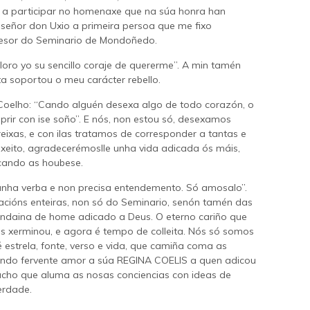
 a participar no homenaxe que na súa honra han
nseñor don Uxio a primeira persoa que me fixo
fesor do Seminario de Mondoñedo.
loro yo su sencillo coraje de quererme”. A min tamén
 soportou o meu carácter rebello.
 Coelho: “Cando alguén desexa algo de todo corazón, o
prir con ise soño”. E nós, non estou só, desexamos
eixas, e con ilas tratamos de corresponder a tantas e
e xeito, agradecerémoslle unha vida adicada ós máis,
 cando as houbese.
unha verba e non precisa entendemento. Só amosalo”.
acións enteiras, non só do Seminario, senón tamén das
andaina de home adicado a Deus. O eterno cariño que
as xerminou, e agora é tempo de colleita. Nós só somos
estrela, fonte, verso e vida, que camiña coma as
endo fervente amor a súa REGINA COELIS a quen adicou
facho que aluma as nosas conciencias con ideas de
erdade.