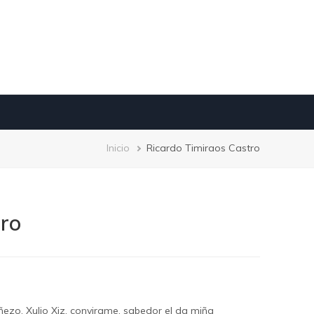
Breadcrumb
Inicio
Ricardo Timiraos Castro
tro
ezo, Xulio Xiz, convirame, sabedor el da miña