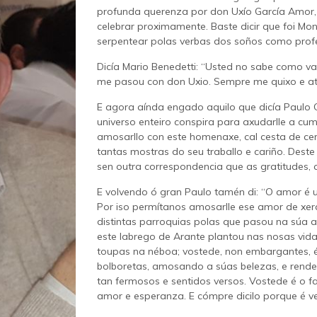
profunda querenza por don Uxío García Amor,
celebrar proximamente. Baste dicir que foi Mo
serpentear polas verbas dos soños como pro
Dicía Mario Benedetti: “Usted no sabe como va
me pasou con don Uxio. Sempre me quixo e ata
E agora aínda engado aquilo que dicía Paulo
universo enteiro conspira para axudarlle a cum
amosarllo con este homenaxe, cal cesta de cer
tantas mostras do seu traballo e cariño. Dest
sen outra correspondencia que as gratitudes,
E volvendo ó gran Paulo tamén di: “O amor é 
Por iso permítanos amosarlle ese amor de xer
distintas parroquias polas que pasou na súa 
este labrego de Arante plantou nas nosas vid
toupas na néboa; vostede, non embargantes, é 
bolboretas, amosando a súas belezas, e rend
tan fermosos e sentidos versos. Vostede é o 
amor e esperanza. E cómpre dicilo porque é v