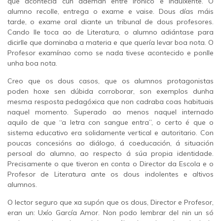
que acontecía cun ademán entre irónico e indulxente. O
alumno recolle, entrega o exame e vaise. Dous días máis
tarde, o exame oral diante un tribunal de dous profesores.
Cando lle toca ao de Literatura, o alumno adiántase para
dicirlle que dominaba a materia e que quería levar boa nota. O
Profesor examínao como se nada tivese acontecido e ponlle
unha boa nota.
Creo que os dous casos, que os alumnos protagonistas
poden hoxe sen dúbida corroborar, son exemplos dunha
mesma resposta pedagóxica que non cadraba coas habituais
naquel momento. Superado ao menos naquel internado
aquilo de que “a letra con sangue entra”, o certo é que o
sistema educativo era solidamente vertical e autoritario. Con
poucas concesións ao diálogo, á coeducación, á situación
persoal do alumno, ao respecto á súa propia identidade.
Precisamente o que tiveron en conta o Director da Escola e o
Profesor de Literatura ante os dous indolentes e altivos
alumnos.
O lector seguro que xa supón que os dous, Director e Profesor,
eran un: Uxío García Amor. Non podo lembrar del nin un só