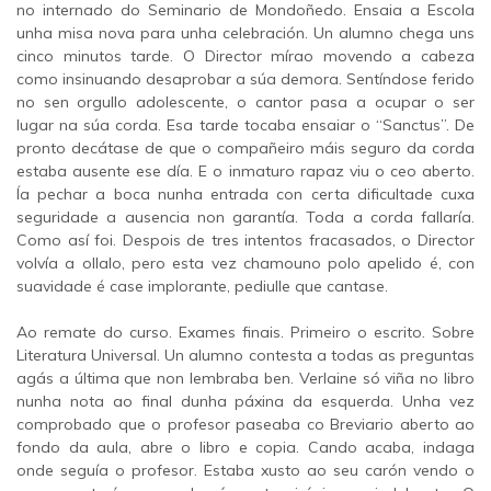
no internado do Seminario de Mondoñedo. Ensaia a Escola
unha misa nova para unha celebración. Un alumno chega uns
cinco minutos tarde. O Director mírao movendo a cabeza
como insinuando desaprobar a súa demora. Sentíndose ferido
no sen orgullo adolescente, o cantor pasa a ocupar o ser
lugar na súa corda. Esa tarde tocaba ensaiar o “Sanctus”. De
pronto decátase de que o compañeiro máis seguro da corda
estaba ausente ese día. E o inmaturo rapaz viu o ceo aberto.
Ía pechar a boca nunha entrada con certa dificultade cuxa
seguridade a ausencia non garantía. Toda a corda fallaría.
Como así foi. Despois de tres intentos fracasados, o Director
volvía a ollalo, pero esta vez chamouno polo apelido é, con
suavidade é case implorante, pediulle que cantase.
Ao remate do curso. Exames finais. Primeiro o escrito. Sobre
Literatura Universal. Un alumno contesta a todas as preguntas
agás a última que non lembraba ben. Verlaine só viña no libro
nunha nota ao final dunha páxina da esquerda. Unha vez
comprobado que o profesor paseaba co Breviario aberto ao
fondo da aula, abre o libro e copia. Cando acaba, indaga
onde seguía o profesor. Estaba xusto ao seu carón vendo o