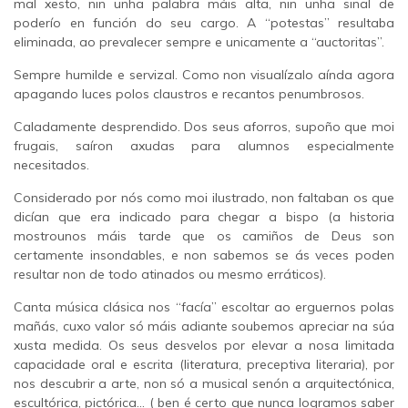
mal xesto, nin unha palabra máis alta, nin unha sinal de
poderío en función do seu cargo. A “potestas” resultaba
eliminada, ao prevalecer sempre e unicamente a “auctoritas”.
Sempre humilde e servizal. Como non visualízalo aínda agora
apagando luces polos claustros e recantos penumbrosos.
Caladamente desprendido. Dos seus aforros, supoño que moi
frugais, saíron axudas para alumnos especialmente
necesitados.
Considerado por nós como moi ilustrado, non faltaban os que
dicían que era indicado para chegar a bispo (a historia
mostrounos máis tarde que os camiños de Deus son
certamente insondables, e non sabemos se ás veces poden
resultar non de todo atinados ou mesmo erráticos).
Canta música clásica nos “facía” escoltar ao erguernos polas
mañás, cuxo valor só máis adiante soubemos apreciar na súa
xusta medida. Os seus desvelos por elevar a nosa limitada
capacidade oral e escrita (literatura, preceptiva literaria), por
nos descubrir a arte, non só a musical senón a arquitectónica,
escultórica, pictórica... ( ben é certo que nunca logramos saber