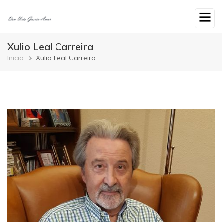
Ir
o
contido
principal
Xulio Leal Carreira
Breadcrumb
Inicio
Xulio Leal Carreira